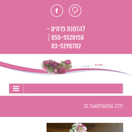
לג
חוות
פייסבוק
תוכן
דעת
להזמנת פרחים -
050-5528150 |
03-5298702
2721_1468926856_32