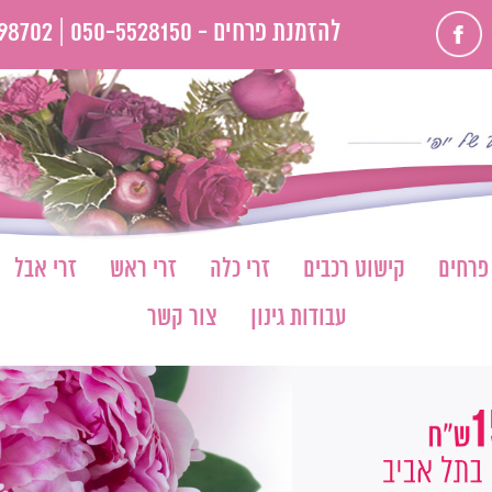
פייסבוק
להזמנת פרחים -
050-5528150 |
98702
 פרחים
קישוט רכבים
זרי כלה
זרי ראש
זרי אבל
עבודות גינון
צור קשר