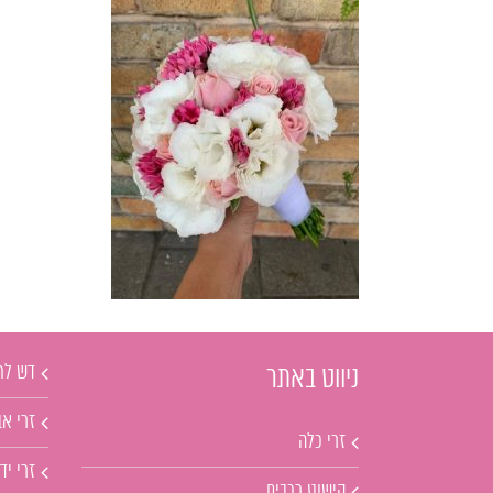
דש לח
ניווט באתר
זרי אב
זרי כלה
זרי יד
קישוט רכבים