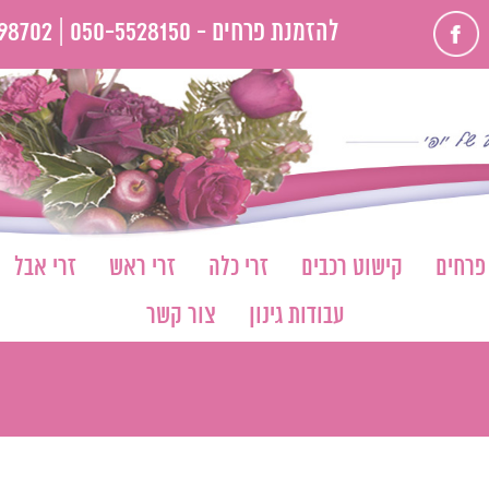
פייסבוק
להזמנת פרחים -
050-5528150 |
98702
 פרחים
קישוט רכבים
זרי כלה
זרי ראש
זרי אבל
עבודות גינון
צור קשר