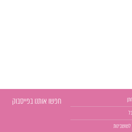
תן
חפשו אותנו בפייסבוק
ל
 לשושבינות