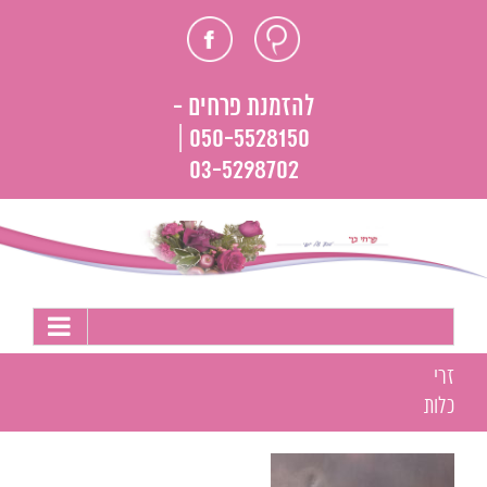
לג
חוות
פייסבוק
תוכן
דעת
להזמנת פרחים -
050-5528150 |
03-5298702
זרי
כלות