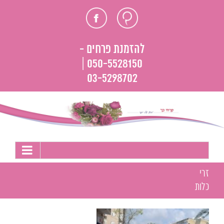
לג
חוות
פייסבוק
תוכן
דעת
להזמנת פרחים -
050-5528150 |
03-5298702
זרי
כלות