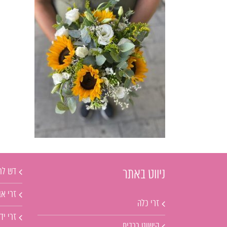
דש לח
ניווט באתר
זרי אב
זרי כלה
זרי יד
קישוט רכבים