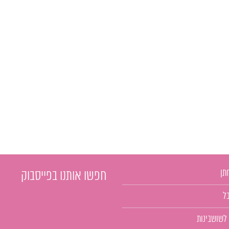
תן
חפשו אותנו בפייסבוק
ל
 לשושבינות