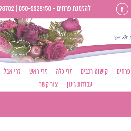
פייסבוק
להזמנת פרחים -
050-5528150 |
98702
 פרחים
קישוט רכבים
זרי כלה
זרי ראש
זרי אבל
עבודות גינון
צור קשר