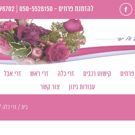
פייסבוק
להזמנת פרחים -
050-5528150 |
98702
 פרחים
קישוט רכבים
זרי כלה
זרי ראש
זרי אבל
עבודות גינון
צור קשר
בית
/
זרי כלה
/