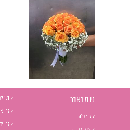
דש לח
ניווט באתר
זרי אב
זרי כלה
זרי יד
קישוט רכבים