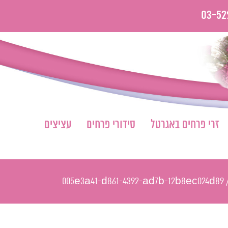
03-52
זרי פרחים באגרטל
סידורי פרחים
עציצים
005e3a41-d861-4392-ad7b-12b8ec024d89