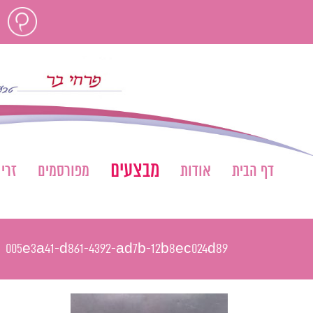
לג
חוות
תוכן
דעת
מבצעים
דף הבית
אודות
מפורסמים
זרי
005e3a41-d861-4392-ad7b-12b8ec024d89