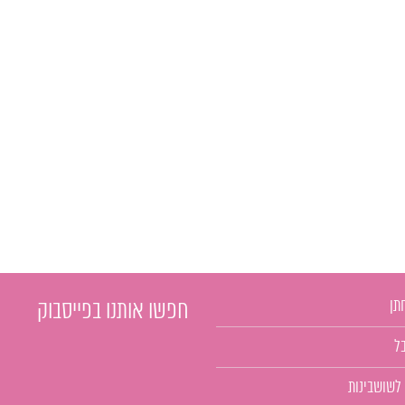
תן
חפשו אותנו בפייסבוק
ל
 לשושבינות