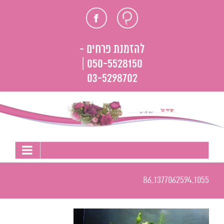
לג
חוות
פייסבוק
תוכן
דעת
להזמנת פרחים -
050-5528150 |
03-5298702
1055_1377062594_86