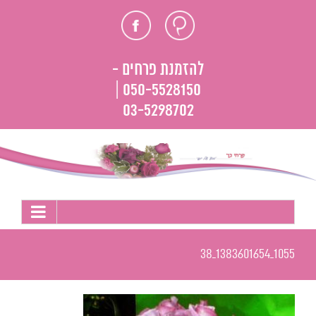
לג
חוות
פייסבוק
תוכן
דעת
להזמנת פרחים -
050-5528150 |
03-5298702
1055_1383601654_38