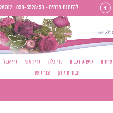
פייסבוק
להזמנת פרחים -
050-5528150 |
98702
 פרחים
קישוט רכבים
זרי כלה
זרי ראש
זרי אבל
עבודות גינון
צור קשר