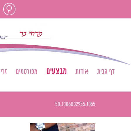
לג
חוות
תוכן
דעת
מבצעים
דף הבית
אודות
מפורסמים
זרי
1055_1386802955_58