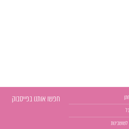
תן
חפשו אותנו בפייסבוק
ל
 לשושבינות