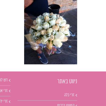
דש לח
ניווט באתר
זרי אב
זרי כלה
זרי יד
קישוט רכבים