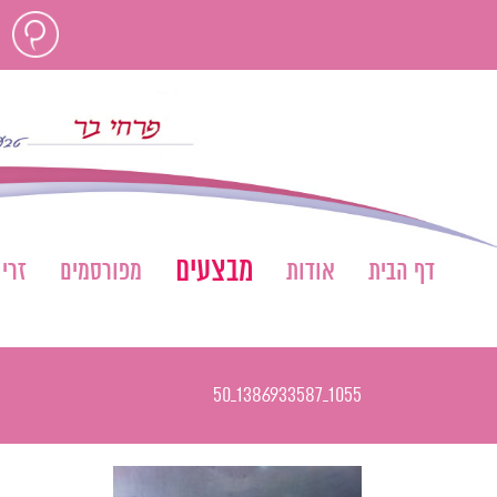
לג
חוות
תוכן
דעת
מבצעים
דף הבית
אודות
מפורסמים
זרי
1055_1386933587_50