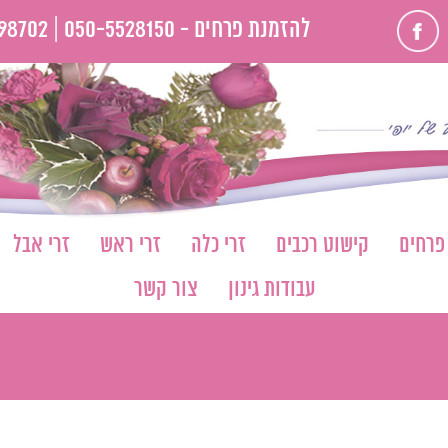
פייסבוק
להזמנת פרחים -
050-5528150 |
98702
 פרחים
קישוט רכבים
זרי כלה
זרי ראש
זרי אבל
עבודות גינון
צור קשר