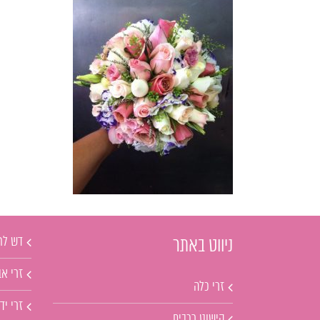
דש לח
ניווט באתר
זרי אב
זרי כלה
זרי יד
קישוט רכבים