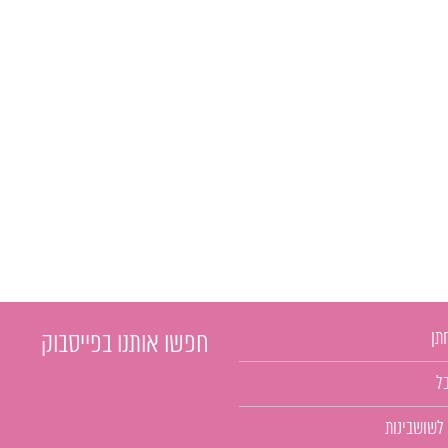
תן
חפשו אותנו בפייסבוק
ל
 לשושבינות