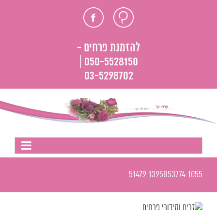
לג
חוות
פייסבוק
תוכן
דעת
להזמנת פרחים -
050-5528150 |
03-5298702
1055_1395853774_51479