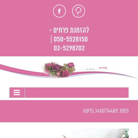
לג
חוות
פייסבוק
תוכן
דעת
להזמנת פרחים -
050-5528150 |
03-5298702
1055_1410774489_16975