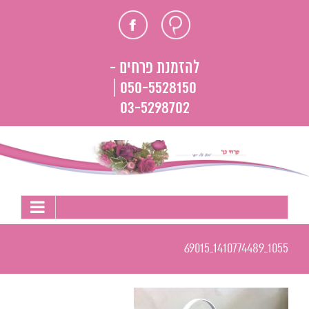
לג
חוות
פייסבוק
תוכן
דעת
להזמנת פרחים -
050-5528150 |
03-5298702
1055_1410774489_69015