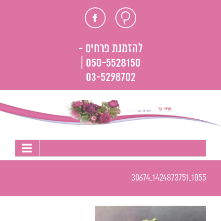
לג
חוות
פייסבוק
תוכן
דעת
להזמנת פרחים -
050-5528150 |
03-5298702
1055_1424873751_30674