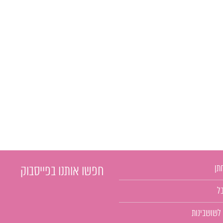
תן
חפשו אותנו בפייסבוק
ל
 לשושבינות