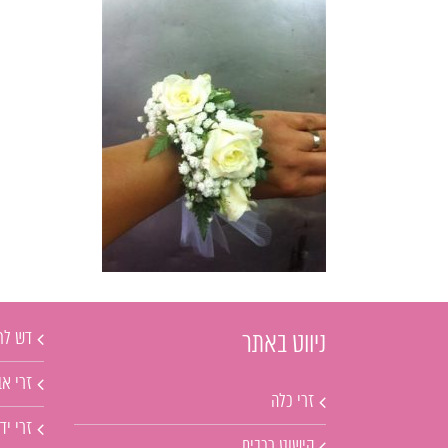
דש לח
ניווט באתר
זרי אב
זרי כלה
זרי יד
קישוט רכבים