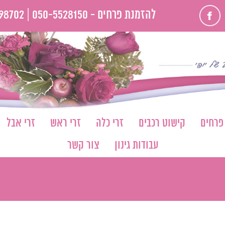
פייסבוק
להזמנת פרחים -
050-5528150 |
98702
 פרחים
קישוט רכבים
זרי כלה
זרי ראש
זרי אבל
עבודות גינון
צור קשר