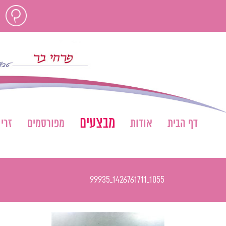
לג
חוות
תוכן
דעת
מבצעים
דף הבית
אודות
מפורסמים
זרי
1055_1426761711_99935