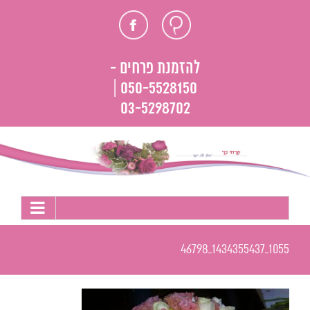
לג
חוות
פייסבוק
תוכן
דעת
להזמנת פרחים -
050-5528150 |
03-5298702
1055_1434355437_46798