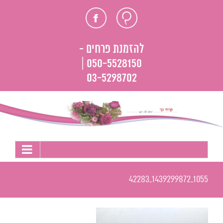
לג
חוות
פייסבוק
תוכן
דעת
להזמנת פרחים -
050-5528150 |
03-5298702
1055_1439299872_42283