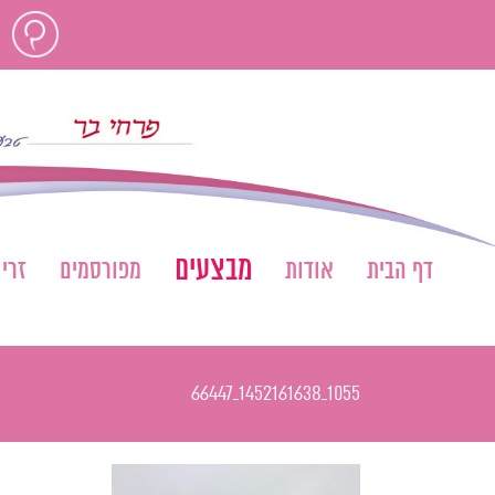
לג
חוות
תוכן
דעת
מבצעים
דף הבית
אודות
מפורסמים
זרי
1055_1452161638_66447