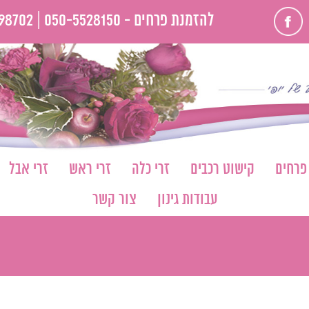
פייסבוק
להזמנת פרחים -
050-5528150 |
98702
 פרחים
קישוט רכבים
זרי כלה
זרי ראש
זרי אבל
עבודות גינון
צור קשר