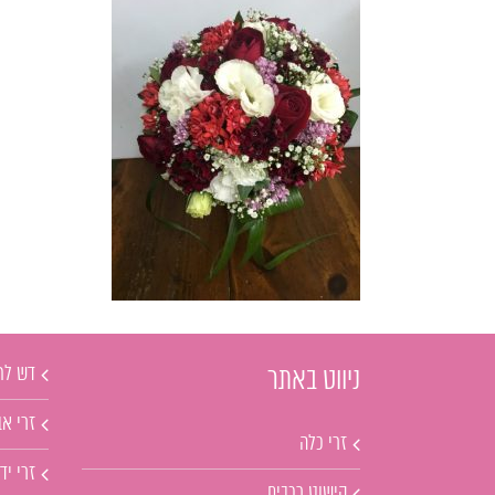
דש לח
ניווט באתר
זרי אב
זרי כלה
זרי יד
קישוט רכבים