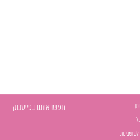
תן
חפשו אותנו בפייסבוק
ל
 לשושבינות