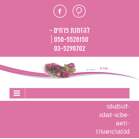
לג
חוות
פייסבוק
תוכן
דעת
להזמנת פרחים -
050-5528150 |
03-5298702
1d4d543f-
6da8-4cbe-
ae51-
5786e1c5a53d