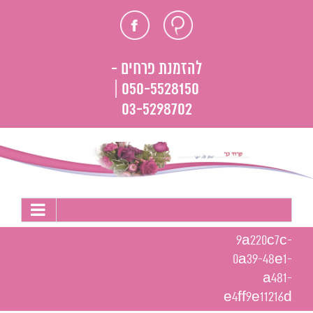
לג
חוות
פייסבוק
תוכן
דעת
להזמנת פרחים -
050-5528150 |
03-5298702
9a220c7c-
0a39-48e1-
a481-
e4ff9e11216d