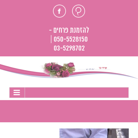
לג
חוות
פייסבוק
תוכן
דעת
להזמנת פרחים -
050-5528150 |
03-5298702