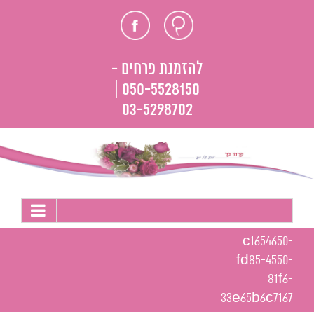
לג
חוות
פייסבוק
תוכן
דעת
להזמנת פרחים -
050-5528150 |
03-5298702
c1654650-
fd85-4550-
81f6-
33e65b6c7167