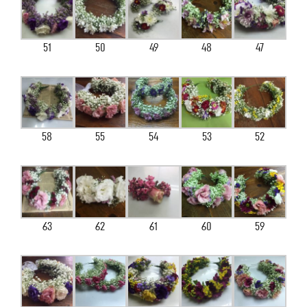
51
50
49
48
47
58
55
54
53
52
63
62
61
60
59