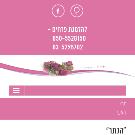
לג
חוות
פייסבוק
תוכן
דעת
להזמנת פרחים -
050-5528150 |
03-5298702
זרי
ראש
"הכתר"