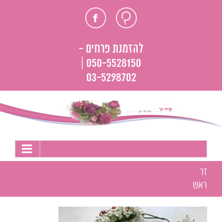
לג
חוות
פייסבוק
תוכן
דעת
להזמנת פרחים -
050-5528150 |
03-5298702
זר
ראש