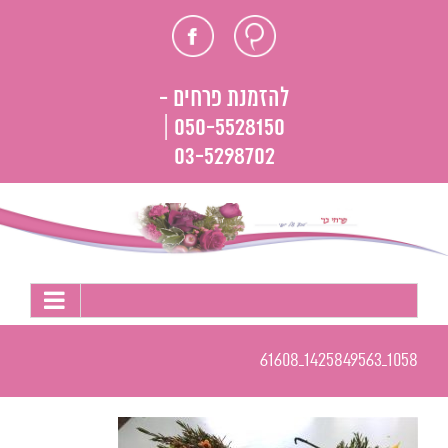
לג
חוות
פייסבוק
תוכן
דעת
להזמנת פרחים -
050-5528150 |
03-5298702
1058_1425849563_61608