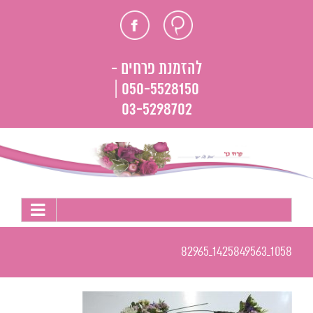
לג
חוות
פייסבוק
תוכן
דעת
להזמנת פרחים -
050-5528150 |
03-5298702
1058_1425849563_82965