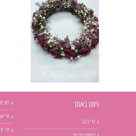
דש לח
ניווט באתר
זרי אב
זרי כלה
זרי יד
קישוט רכבים