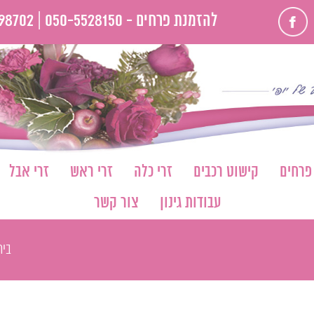
פייסבוק
להזמנת פרחים -
050-5528150 |
98702
 פרחים
קישוט רכבים
זרי כלה
זרי ראש
זרי אבל
עבודות גינון
צור קשר
בית