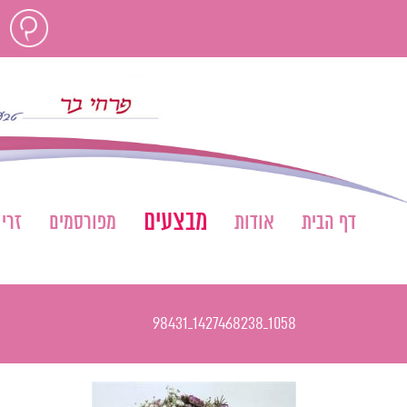
לג
חוות
תוכן
דעת
מבצעים
דף הבית
אודות
מפורסמים
זרי
1058_1427468238_98431