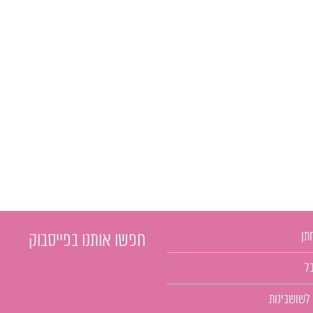
תן
חפשו אותנו בפייסבוק
ל
 לשושבינות