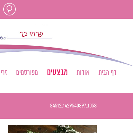
לג
חוות
תוכן
דעת
מבצעים
דף הבית
אודות
מפורסמים
זרי
1058_1429540897_84512