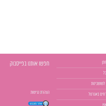
תן
חפשו אותנו בפייסבוק
ל
 לשושבינות
הצהרת נגישות
רחים באגרטל
אש