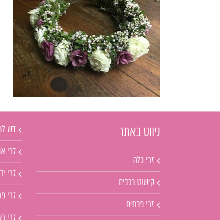
דש לח
ניווט באתר
זרי אב
זרי כלה
זרי יד
קישוט רכבים
זרי פ
זרי פרחים
זרי ר