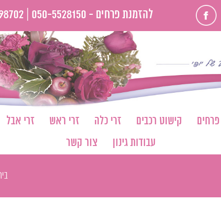
פייסבוק
להזמנת פרחים -
050-5528150 |
98702
 פרחים
קישוט רכבים
זרי כלה
זרי ראש
זרי אבל
עבודות גינון
צור קשר
בית