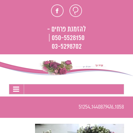
לג
חוות
פייסבוק
תוכן
דעת
להזמנת פרחים -
050-5528150 |
03-5298702
1058_1440879476_51254