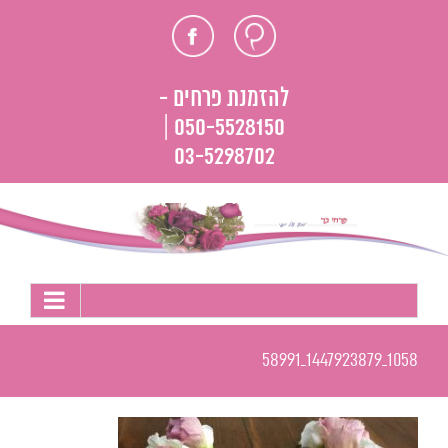
לג
חוות
פייסבוק
תוכן
דעת
להזמנת פרחים -
050-5528150 |
03-5298702
1058_1447923879_58991