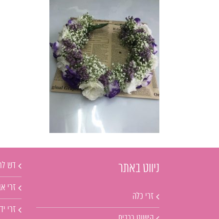
דש לח
ניווט באתר
זרי אב
זרי כלה
זרי יד
קישוט רכבים