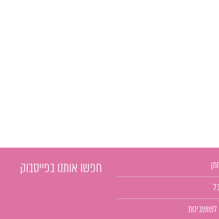
תן
חפשו אותנו בפייסבוק
ל
 לשושבינות