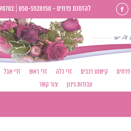
פייסבוק
להזמנת פרחים -
050-5528150 |
98702
 פרחים
קישוט רכבים
זרי כלה
זרי ראש
זרי אבל
עבודות גינון
צור קשר