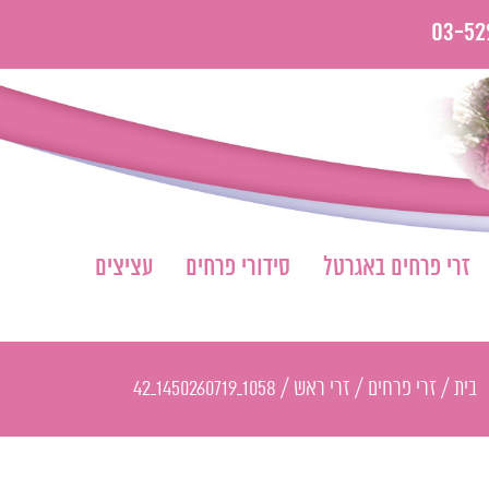
03-52
זרי פרחים באגרטל
סידורי פרחים
עציצים
בית
/
זרי פרחים
/
זרי ראש
/
1058_1450260719_42