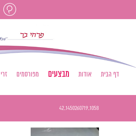
לג
חוות
תוכן
דעת
מבצעים
דף הבית
אודות
מפורסמים
זרי
1058_1450260719_42