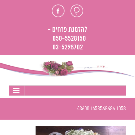
לג
חוות
פייסבוק
תוכן
דעת
להזמנת פרחים -
050-5528150 |
03-5298702
1058_1458568684_43600