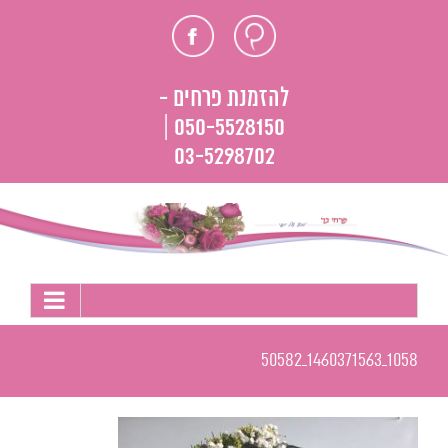
לג
חוות
פייסבוק
תוכן
דעת
להזמנת פרחים -
050-5528150 |
03-5298702
1058_1460371563_50582