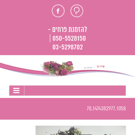
לג
חוות
פייסבוק
תוכן
דעת
להזמנת פרחים -
050-5528150 |
03-5298702
1058_1474382977_70