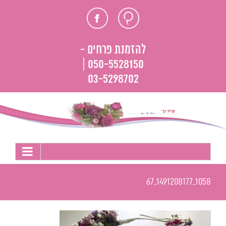
לג
חוות
פייסבוק
תוכן
דעת
להזמנת פרחים -
050-5528150 |
03-5298702
1058_1491208177_67