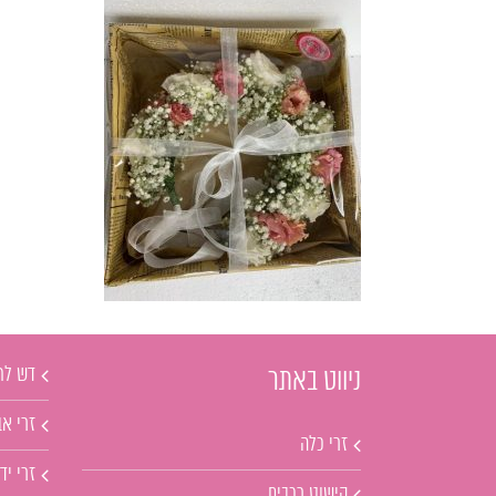
דש לח
ניווט באתר
זרי אב
זרי כלה
זרי יד
קישוט רכבים