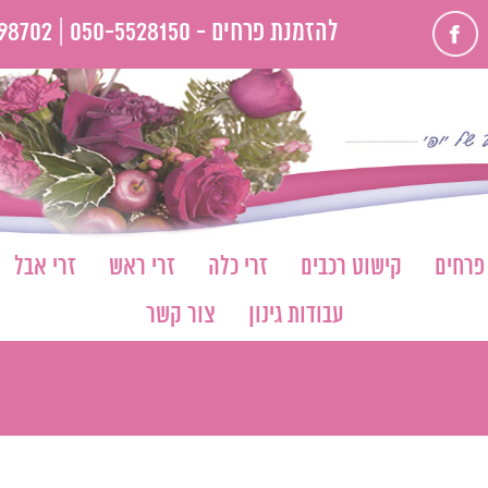
פייסבוק
להזמנת פרחים -
050-5528150 |
98702
 פרחים
קישוט רכבים
זרי כלה
זרי ראש
זרי אבל
עבודות גינון
צור קשר