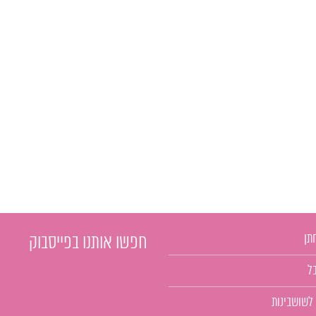
תן
חפשו אותנו בפייסבוק
ל
 לשושבינות