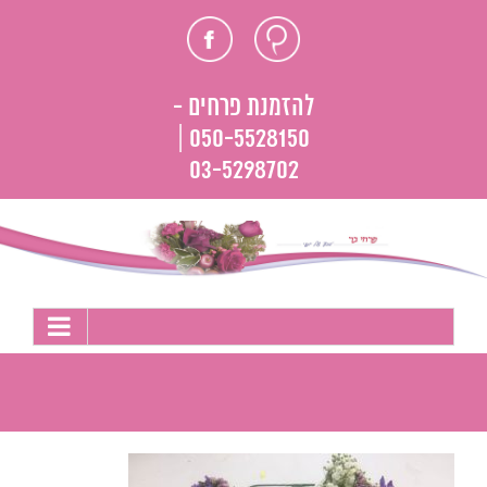
לג
חוות
פייסבוק
תוכן
דעת
להזמנת פרחים -
050-5528150 |
03-5298702