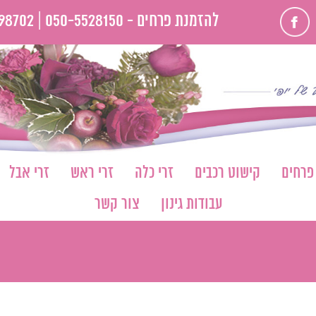
פייסבוק
להזמנת פרחים -
050-5528150 |
98702
 פרחים
קישוט רכבים
זרי כלה
זרי ראש
זרי אבל
עבודות גינון
צור קשר