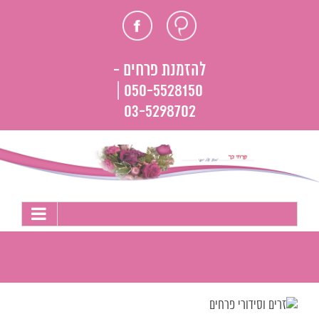
לג
חוות
פייסבוק
תוכן
דעת
להזמנת פרחים -
050-5528150 |
03-5298702