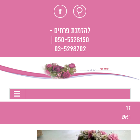
לג
חוות
פייסבוק
תוכן
דעת
להזמנת פרחים -
050-5528150 |
03-5298702
זר
ראש