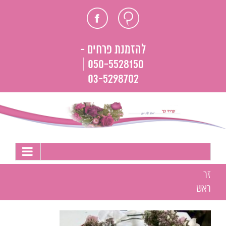
לג
חוות
פייסבוק
תוכן
דעת
להזמנת פרחים -
050-5528150 |
03-5298702
זר
ראש