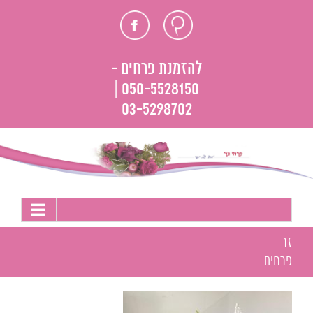
לג
חוות
פייסבוק
תוכן
דעת
להזמנת פרחים -
050-5528150 |
03-5298702
זר
פרחים