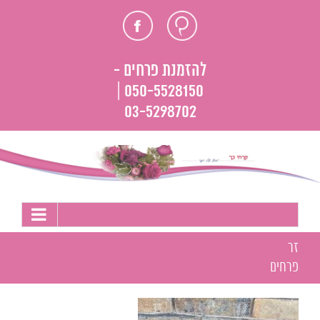
לג
חוות
פייסבוק
תוכן
דעת
להזמנת פרחים -
050-5528150 |
03-5298702
זר
פרחים