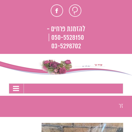
לג
חוות
פייסבוק
תוכן
דעת
להזמנת פרחים -
050-5528150 |
03-5298702
זר