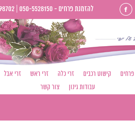
פייסבוק
להזמנת פרחים -
050-5528150 |
98702
 פרחים
קישוט רכבים
זרי כלה
זרי ראש
זרי אבל
עבודות גינון
צור קשר