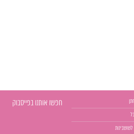
תן
חפשו אותנו בפייסבוק
ל
 לשושבינות