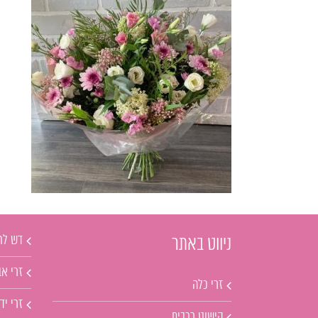
דש לח
ניווט באתר
זרי אב
זרי כלה
זרי יד
קישוט רכבים