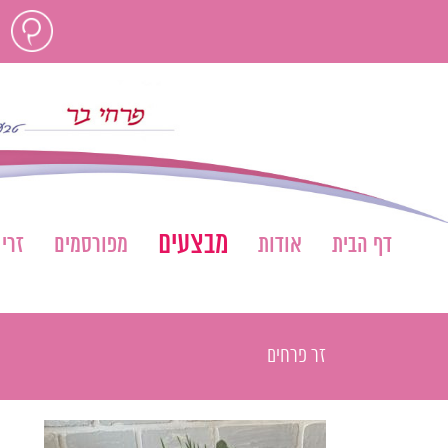
לג
חוות
תוכן
דעת
מבצעים
דף הבית
אודות
מפורסמים
זרי
זר פרחים