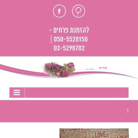
לג
חוות
פייסבוק
תוכן
דעת
להזמנת פרחים -
050-5528150 |
03-5298702
1