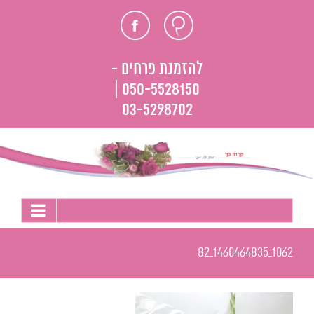
לג
חוות
פייסבוק
תוכן
דעת
להזמנת פרחים -
050-5528150 |
03-5298702
1062_1460464835_82