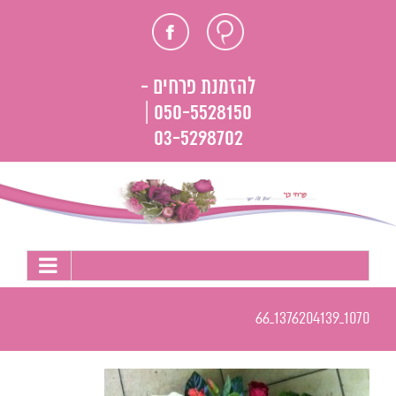
לג
חוות
פייסבוק
תוכן
דעת
להזמנת פרחים -
050-5528150 |
03-5298702
1070_1376204139_66