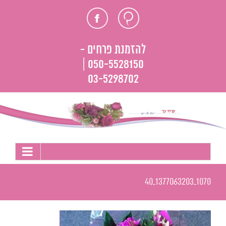
לג
חוות
פייסבוק
תוכן
דעת
להזמנת פרחים -
050-5528150 |
03-5298702
1070_1377063203_40